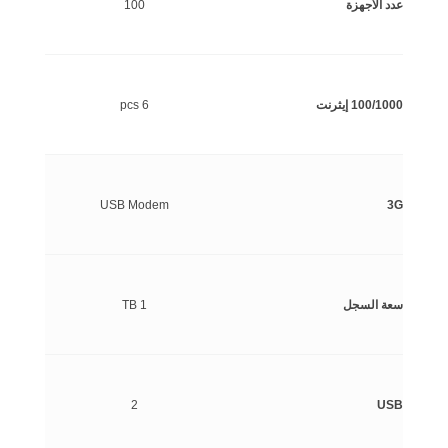
عدد الأجهزة
100
100/1000 إيثرنت
6 pcs
USB Modem
3G
سعة السجل
1 TB
2
USB