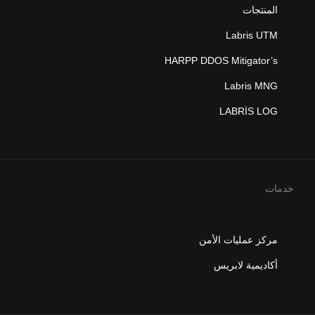
المنتجات
Labris UTM
HARPP DDOS Mitigator’s
Labris MNG
LABRİS LOG
خدمات
مركز عمليات الأمن
أكاديمية لابريس