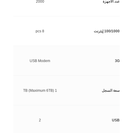
عدد الأجهزة
2000
100/1000 إيثرنت
8 pcs
USB Modem
3G
سعة السجل
1 TB (Maximum 6TB)
2
USB