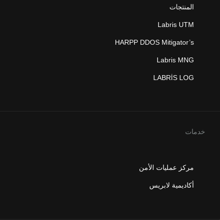
المنتجات
Labris UTM
HARPP DDOS Mitigator’s
Labris MNG
LABRİS LOG
خدمات
مركز عمليات الأمن
أكاديمية لابريس