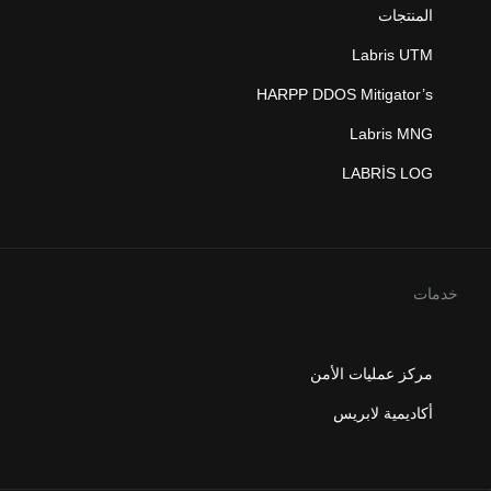
المنتجات
Labris UTM
HARPP DDOS Mitigator’s
Labris MNG
LABRİS LOG
خدمات
مركز عمليات الأمن
أكاديمية لابريس