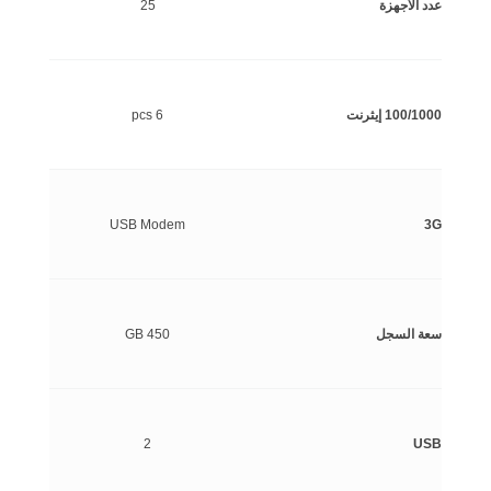
عدد الأجهزة
25
100/1000 إيثرنت
6 pcs
USB Modem
3G
سعة السجل
450 GB
2
USB