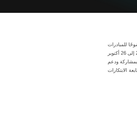
ر وضوحًا للمبادرات
المحلية والوطنية لتركيا في مجال الصناعات الدفاعية، وقد أُقيم في إسطنبول خلال الفترة من 22 إلى 26 أكتوبر
وأوروبا، وبمشاركة ودعم
عة الابتكارات