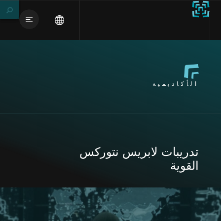
الأكاديمية
تدريبات لابريس نتوركس
القوية