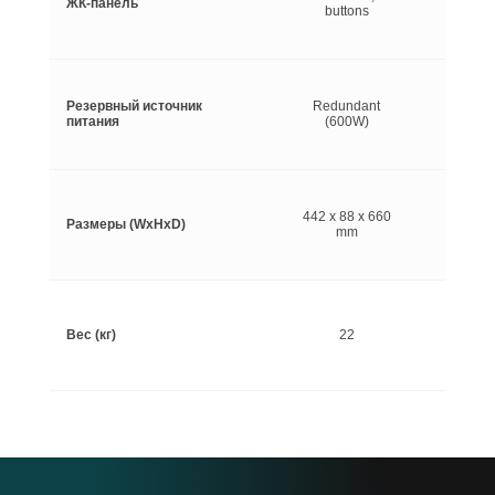
ЖК-панель
buttons
Резервный источник
Redundant
питания
(600W)
442 x 88 x 660
Размеры (WхHхD)
mm
Вес (кг)
22