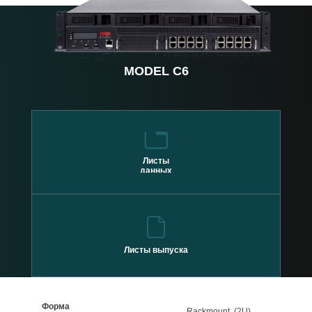
MODEL C6
Листы
данных
Листы выпуска
Форма
Rackmount, (2U)