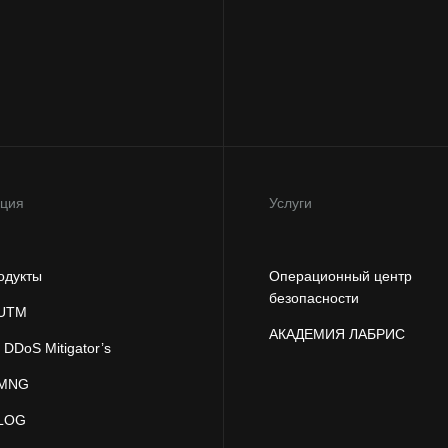
кция
Услуги
одукты
Операционный центр
безопасности
 UTM
АКАДЕМИЯ ЛАБРИС
DDoS Mitigator’s
 MNG
 LOG