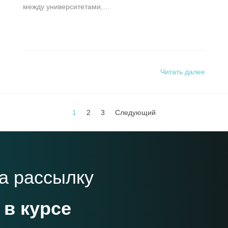
между университетами,…
Читать далее
1
2
3
Следующий
а рассылку
 в курсе