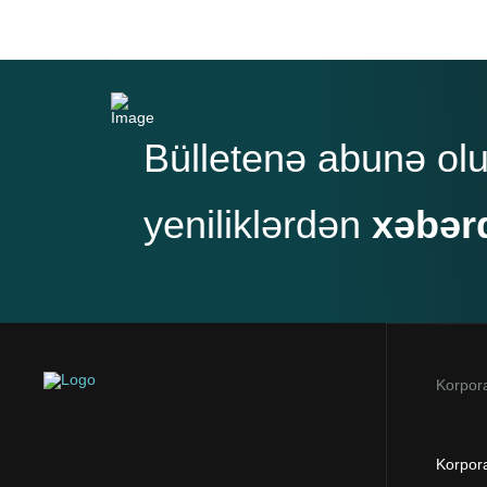
Bülletenə abunə ol
yeniliklərdən
xəbər
Korpora
Korpora