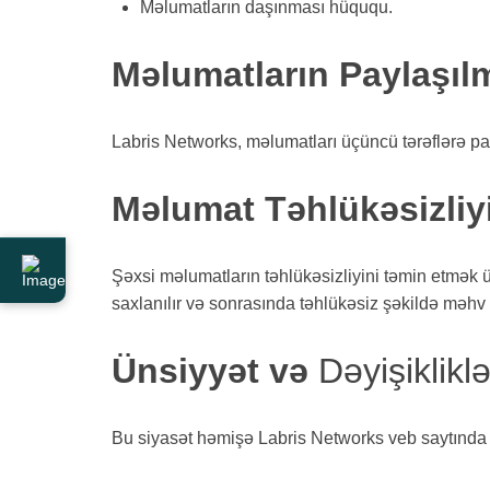
Məlumatların daşınması hüququ.
Məlumatların Paylaşıl
Labris Networks, məlumatları üçüncü tərəflərə pay
Məlumat Təhlükəsizliy
Şəxsi məlumatların təhlükəsizliyini təmin etmək 
saxlanılır və sonrasında təhlükəsiz şəkildə məhv e
Ünsiyyət və
Dəyişikliklə
Bu siyasət həmişə Labris Networks veb saytında əlç