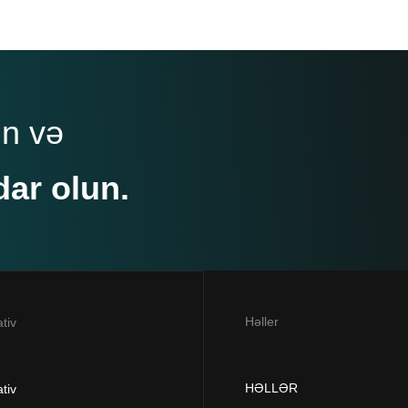
un və
dar olun.
Həller
tiv
HƏLLƏR
tiv