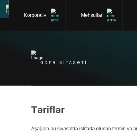
Korporativ
Məhsullar
GDPR SİYASƏTİ
Təriflər
Aşağıda bu siyasətdə istifadə olunan termin və anla