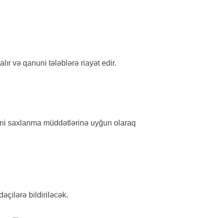
ır və qanuni tələblərə riayət edir.
anuni saxlanma müddətlərinə uyğun olaraq
əçilərə bildiriləcək.