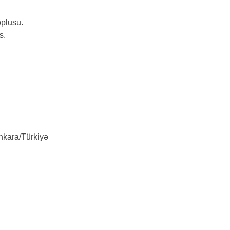
oplusu.
s.
nkara/Türkiyə