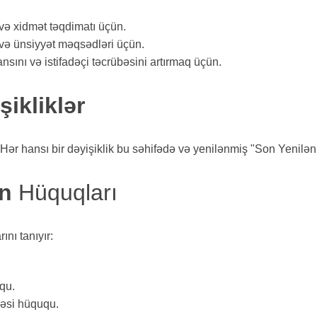
 və xidmət təqdimatı üçün.
 və ünsiyyət məqsədləri üçün.
ansını və istifadəçi təcrübəsini artırmaq üçün.
şikliklər
ər hansı bir dəyişiklik bu səhifədə və yenilənmiş "Son Yenilənmə
in
Hüquqları
ını tanıyır:
qu.
məsi hüququ.