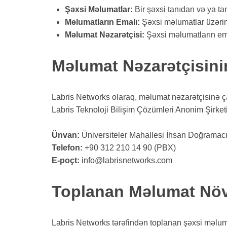
Şəxsi Məlumatlar:
Bir şəxsi tanıdan və ya ta
Məlumatların Emalı:
Şəxsi məlumatlar üzərin
Məlumat Nəzarətçisi:
Şəxsi məlumatların em
Məlumat Nəzarətçisini
Labris Networks olaraq, məlumat nəzarətçisinə 
Labris Teknoloji Bilişim Çözümleri Anonim Şirket
Ünvan:
Üniversiteler Mahallesi İhsan Doğrama
Telefon:
+90 312 210 14 90 (PBX)
E-poçt:
info@labrisnetworks.com
Toplanan Məlumat Növ
Labris Networks tərəfindən toplanan şəxsi məluma