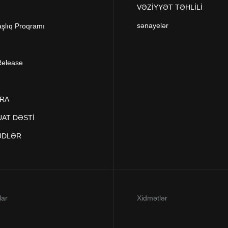
VƏZİYYƏT TƏHLİLİ
sənayelər
aşlıq Proqramı
Release
RA
AT DƏSTİ
ÜDLƏR
lar
Xidmətlər