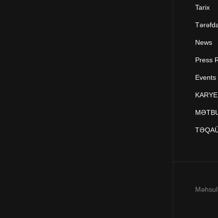
Tarix
Tərəfd
News
Press 
Events
KARYE
MƏTBU
TƏQA
Məhsul