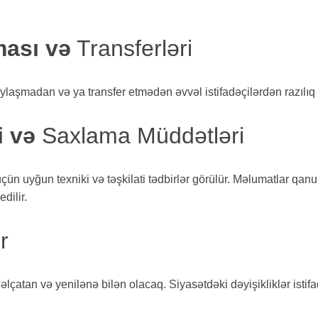
ması və
Transferləri
laşmadan və ya transfer etmədən əvvəl istifadəçilərdən razılıq al
i və
Saxlama Müddətləri
üçün uyğun texniki və təşkilati tədbirlər görülür. Məlumatlar q
dilir.
r
atan və yenilənə bilən olacaq. Siyasətdəki dəyişikliklər istifad