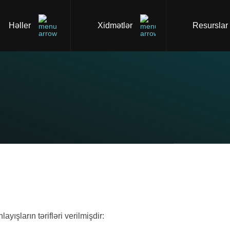
Həller
Xidmətlər
Resurslar
yışların tərifləri verilmişdir: