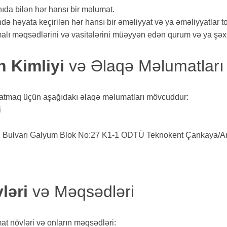
nıda bilən hər hansı bir məlumat.
də həyata keçirilən hər hansı bir əməliyyat və ya əməliyyatlar t
alı məqsədlərini və vasitələrini müəyyən edən qurum və ya şəx
n Kimliyi
və Əlaqə Məlumatları
çatmaq üçün aşağıdakı əlaqə məlumatları mövcuddur:
i
cı Bulvarı Galyum Blok No:27 K1-1 ODTÜ Teknokent Çankaya/A
ləri
və Məqsədləri
t növləri və onların məqsədləri: