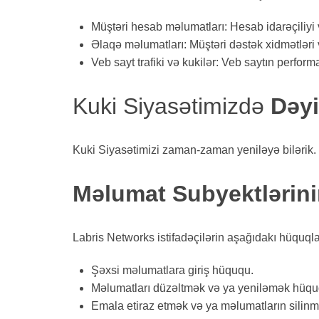
Müştəri hesab məlumatları: Hesab idarəçiliyi
Əlaqə məlumatları: Müştəri dəstək xidmətləri
Veb sayt trafiki və kukilər: Veb saytın perform
Kuki Siyasətimizdə
Dəyi
Kuki Siyasətimizi zaman-zaman yeniləyə bilərik. H
Məlumat Subyektlərin
Labris Networks istifadəçilərin aşağıdakı hüquqlar
Şəxsi məlumatlara giriş hüququ.
Məlumatları düzəltmək və ya yeniləmək hüqu
Emala etiraz etmək və ya məlumatların silin