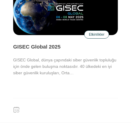
Etkinlikler
GISEC Global 2025
GISEC Global, dünya çapındaki siber güvenlik topluluğu
için önde gelen buluşma noktasıdır. 40 ülkedeki en iyi
siber güvenlik kuruluşları, Orta…