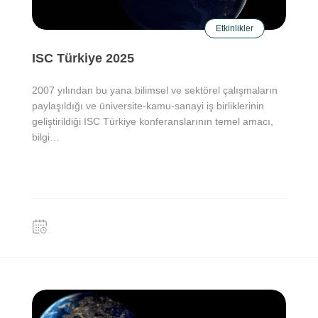
Etkinlikler
ISC Türkiye 2025
2007 yılından bu yana bilimsel ve sektörel çalışmaların
paylaşıldığı ve üniversite-kamu-sanayi iş birliklerinin
geliştirildiği ISC Türkiye konferanslarının temel amacı,
bilgi…