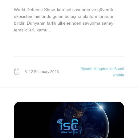
World Defense Show, küresel savunma ve güvenlik
ekosisteminin önde gelen buluşma platformlarından
biridir. Dünyanın farklı ülkelerinden savunma sanayi
temsilcileri, kamu…
Riyadh, Kingdom of Saudi
8–12 February 2026
Arabia