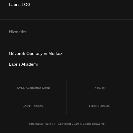
Labris LOG
Hizmetler
Güvenlik Operasyon Merkezi
Labris Akademi
KVKK Aydınlatma Metni
Koşullar
Çerez Politikası
Gizlilik Politikası
Tüm hakları saklıdır - Copyright 2026 © Labris Networks