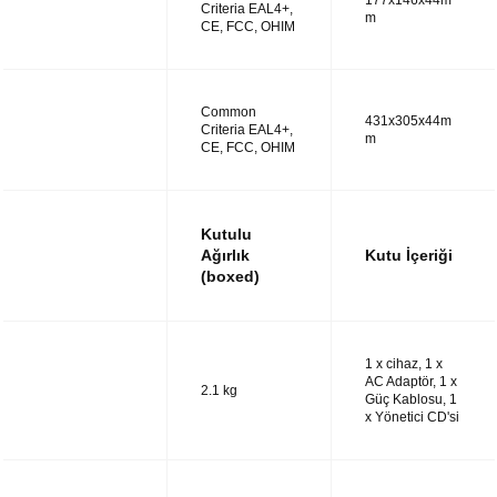
177x146x44m
UTM38
Criteria EAL4+,
m
CE, FCC, OHIM
Common
431x305x44m
UTM48
Criteria EAL4+,
m
CE, FCC, OHIM
Kutulu
Ağırlık
Kutu İçeriği
(boxed)
1 x cihaz, 1 x
AC Adaptör, 1 x
UTM14
2.1 kg
Güç Kablosu, 1
x Yönetici CD'si