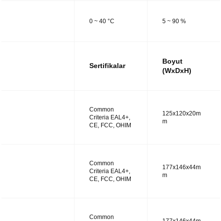
UTM48
0 ~ 40 °C
5 ~ 90 %
Boyut
Sertifikalar
(WxDxH)
Common
125x120x20m
UTM14
Criteria EAL4+,
m
CE, FCC, OHIM
Common
177x146x44m
UTM28
Criteria EAL4+,
m
CE, FCC, OHIM
Common