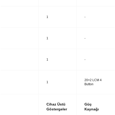
UTM14
1
-
UTM28
1
-
UTM38
1
-
20×2 LCM 4
UTM48
1
Button
Cihaz Üstü
Güç
Göstergeler
Kaynağı