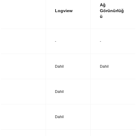
Ağ
Logview
Görünürlüğ
ü
UTM14
-
-
UTM28
Dahil
Dahil
UTM38
Dahil
UTM48
Dahil