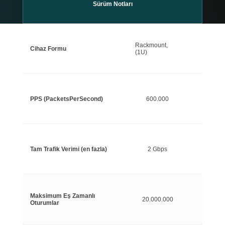
Sürüm Notları
Rackmount,
Cihaz Formu
(1U)
PPS (PacketsPerSecond)
600.000
Tam Trafik Verimi (en fazla)
2 Gbps
Maksimum Eş Zamanlı
20.000.000
Oturumlar