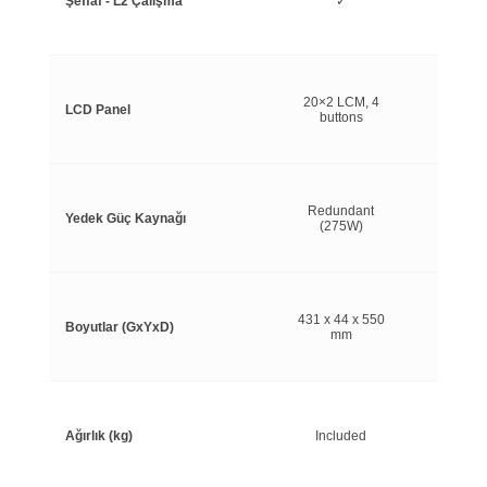
Şeffaf - L2 Çalışma
✓
20×2 LCM, 4
LCD Panel
buttons
Redundant
Yedek Güç Kaynağı
(275W)
431 x 44 x 550
Boyutlar (GxYxD)
mm
Ağırlık (kg)
Included