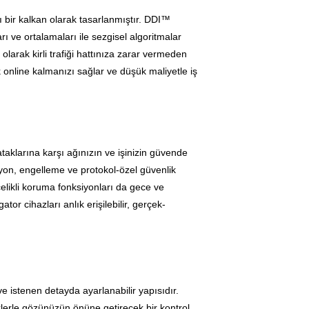
ı bir kalkan olarak tasarlanmıştır. DDI™
rı ve ortalamaları ile sezgisel algoritmalar
larak kirli trafiği hattınıza zarar vermeden
online kalmanızı sağlar ve düşük maliyetle iş
ataklarına karşı ağınızın ve işinizin güvende
yon, engelleme ve protokol-özel güvenlik
likli koruma fonksiyonları da gece ve
r cihazları anlık erişilebilir, gerçek-
e istenen detayda ayarlanabilir yapısıdır.
iklerle gözünüzün önüne getirecek bir kontrol