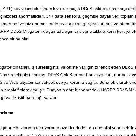
 (APT) seviyesindeki dinamik ve karmaşık DDoS saldırılarına karşı akıll
fiğinizdeki anormallikleri, 34+ data sensörü, geçmişe dayalı veri toplamla
lenen benzersiz anomali motoruyla algılar, gerçek-zamanlı ve otomatik o
RPP DDoS Mitigator ilk aşamada ağınızı siber ataklara karşı koruyarak 
ence altına alır.
tor cihazları, iş sürekliliğinizi ve online varlığınızı tehdit eden DDoS 
 Cihazın teknoloji harikası DDoS Atak Koruma Fonksiyonları, normalizas
S ve Web altyapınıza yüksek seviye koruma sağlar. Buna ek olarak önce
proaktif olarak çalışır. Dünyanın dört bir yanındaki HARPP DDoS Mitigato
güvenlik istihbarat ağı yaratır.
orlama
tor cihazlarının fark yaratan özelliklerinden en önemlisi yönetilebilir v
mış karmaşık bir DDoS saldırısında, dinamik saldırı karakteristiğini graf