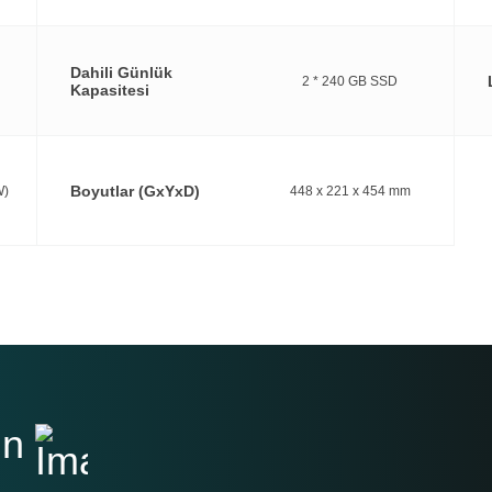
Dahili Günlük
2 * 240 GB SSD
Kapasitesi
Boyutlar (GxYxD)
W)
448 x 221 x 454 mm
ın