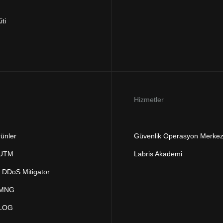
iti
Hizmetler
ünler
Güvenlik Operasyon Merkez
 UTM
Labris Akademi
DDoS Mitigator
 MNG
 LOG