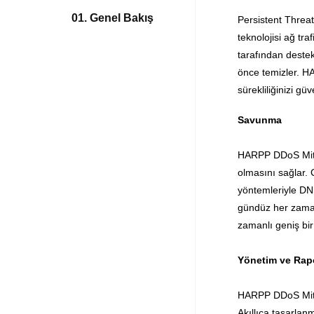
01. Genel Bakış
Persistent Threat
teknolojisi ağ tra
tarafından destek
önce temizler. HA
sürekliliğinizi güv
Savunma
HARPP DDoS Mitiga
olmasını sağlar.
yöntemleriyle DN
gündüz her zaman 
zamanlı geniş bir 
Yönetim ve Rap
HARPP DDoS Mitiga
Akıllıca tasarlan