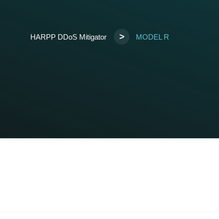
>
HARPP DDoS Mitigator
MODEL R