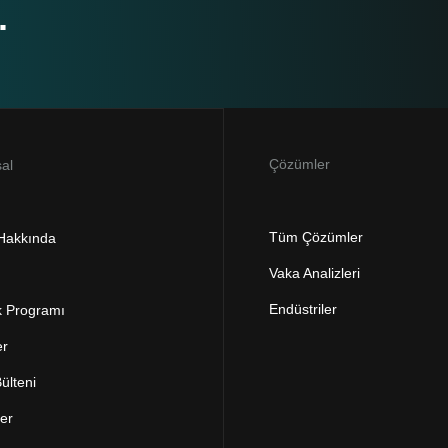
.
Çözümler
al
Tüm Çözümler
 Hakkında
Vaka Analizleri
Endüstriler
k Programı
er
ülteni
ler