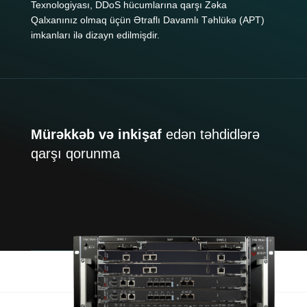
Texnologiyası, DDoS hücumlarına qarşı Zəka
Qalxanınız olmaq üçün Ətraflı Davamlı Təhlükə (APT)
imkanları ilə dizayn edilmişdir.
Mürəkkəb və inkişaf
edən təhdidlərə
qarşı qorunma