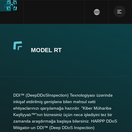
MODEL RT
DDI™ (DeepDDoSInspection) Texnologiyası üzərində
inkişaf etdirilmiş genişlənə bilən məhsul xətti
ehtiyaclarınızı qarşılamağa hazırdır. "Kiber Müharibə
Kəşfiyyatı™"nın biznesiniz üçün necə işlədiyini tez bir
zamanda araşdırmağa başlaya bilərsiniz. HARPP DDoS
Mitigator-un DDI™ (Deep DDoS Inspection)