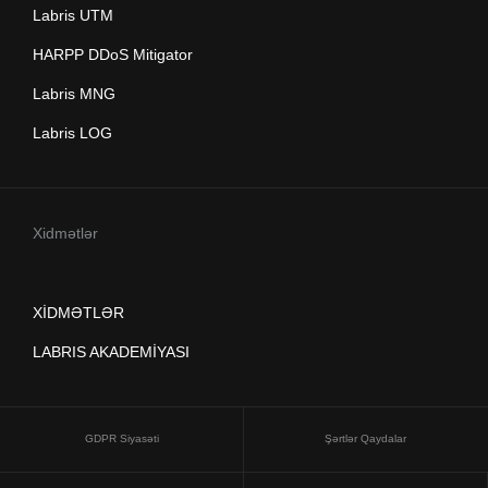
Labris UTM
HARPP DDoS Mitigator
Labris MNG
Labris LOG
Xidmətlər
XİDMƏTLƏR
LABRIS AKADEMİYASI
GDPR Siyasəti
Şərtlər Qaydalar