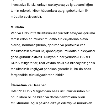
investisiya ilə sizi onlayn saxlayaraq və iş davamlılığını
təmin edərək, kiber hücumlara qarşı şəbəkənizin ilk
müdafiə səviyyəsidir.
Müdafiə
Veb və DNS infrastrukturunuza yüksək səviyyəli qoruma
təmin edən ən müasir müdafiə funksiyalarına əlavə
olaraq, normallaşdırma, qoruma və protokola xas
təhlükəsizlik alətləri ilə, qabaqlayıcı müdafiə funksiyaları
gecə-gündüz aktivdir. Dünyanın hər yerindəki HARPP
DDoS Mitigatorlar, real vaxtda daxil ola biləcəyiniz geniş
təhlükəsizlik kəşfiyyat şəbəkəsi yaradır ki, bu da əsas
fərqləndirici xüsusiyyətlərdən biridir.
İdarəetmə və Hesabat
HARPP DDoS Mitigator-un əsas üstünlüklərindən biri
onun idarə oluna bilən və dərhal tənzimlənə bilən
strukturudur. Ağıllı şəkildə dizayn edilmiş və mürəkkəb