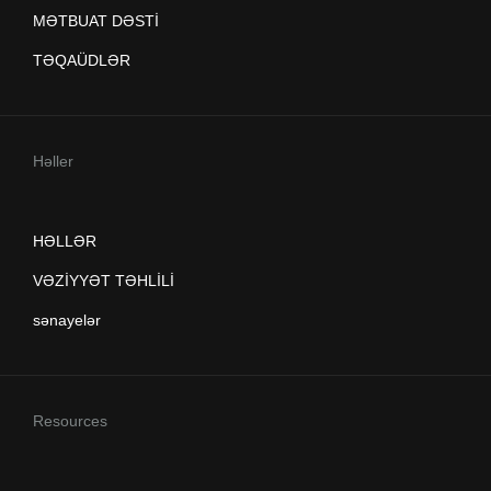
MƏTBUAT DƏSTİ
TƏQAÜDLƏR
Həller
HƏLLƏR
VƏZİYYƏT TƏHLİLİ
sənayelər
Resources