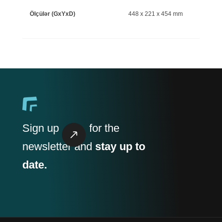
Ölçülər (GxYxD)
448 x 221 x 454 mm
Sign up
for the
newsletter and
stay up to
date.