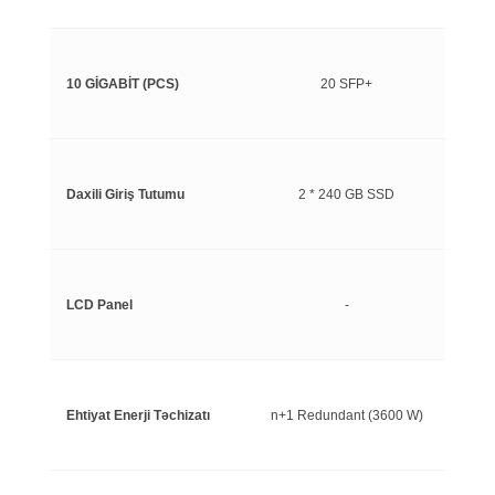
10 GİGABİT (PCS)
20 SFP+
Daxili Giriş Tutumu
2 * 240 GB SSD
LCD Panel
-
Ehtiyat Enerji Təchizatı
n+1 Redundant (3600 W)