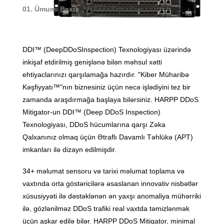
01. Ümumi Baxış
DDI™ (DeepDDoSInspection) Texnologiyası üzərində
inkişaf etdirilmiş genişlənə bilən məhsul xətti
ehtiyaclarınızı qarşılamağa hazırdır. "Kiber Müharibə
Kəşfiyyatı™"nın biznesiniz üçün necə işlədiyini tez bir
zamanda araşdırmağa başlaya bilərsiniz. HARPP DDoS
Mitigator-un DDI™ (Deep DDoS Inspection)
Texnologiyası, DDoS hücumlarına qarşı Zəka
Qalxanınız olmaq üçün Ətraflı Davamlı Təhlükə (APT)
imkanları ilə dizayn edilmişdir.
34+ məlumat sensoru və tarixi məlumat toplama və
vaxtında orta göstəricilərə əsaslanan innovativ nisbətlər
xüsusiyyəti ilə dəstəklənən ən yaxşı anomaliya mühərriki
ilə, gözlənilməz DDoS trafiki real vaxtda təmizlənmək
üçün aşkar edilə bilər. HARPP DDoS Mitigator, minimal