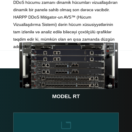
DDoS hücumu zamanı dinamik hücumları vizuallaşdıran
dinamik bir panelə sahib olmaq son dərəcə vacibdir.
HARPP DDoS Mitigator-un AVS™ (Hücum
Vizuallaşdırma Sistemi) dərin hücum xüsusiyyətlərinin
tam izlənilə və analiz edilə biləcəyi çoxölçülü qrafiklər
təqdim edir ki, mümkün olan ən qısa zamanda düzgün
addımlar atılsın.
MODEL RT