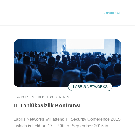
Ətraflı Oxu
LABRIS NETWORKS
LABRIS NETWORKS
İT Təhlükəsizlik Konfransı
Labris Networks will attend IT Security Conference 2015
, which is held on 17 – 20th of September 2015 in…