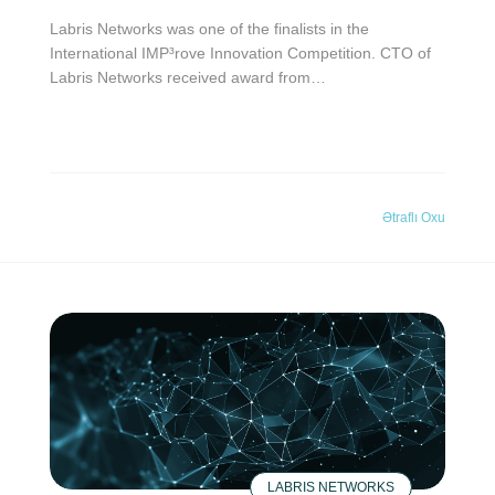
Labris Networks was one of the finalists in the
International IMP³rove Innovation Competition. CTO of
Labris Networks received award from…
Ətraflı Oxu
LABRIS NETWORKS