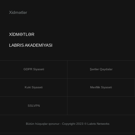
Xidmətlər
XİDMƏTLƏR
LABRIS AKADEMİYASI
GDPR Siyasəti
Şərtlər Qaydalar
Kuki Siyasəti
Məxfilik Siyasəti
SSLVPN
Bütün hüquqlar qorunur - Copyright 2023 © Labris Networks