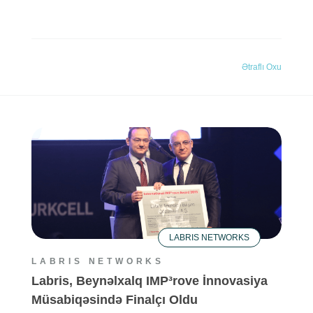
Ətraflı Oxu
LABRIS NETWORKS
LABRIS NETWORKS
Labris, Beynəlxalq IMP³rove İnnovasiya
Müsabiqəsində Finalçı Oldu