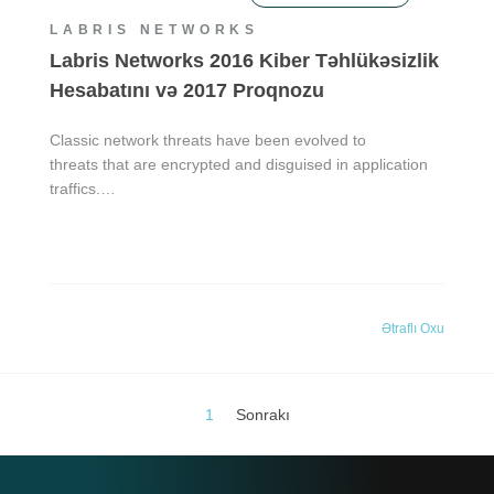
LABRIS NETWORKS
Labris Networks 2016 Kiber Təhlükəsizlik
Hesabatını və 2017 Proqnozu
Classic network threats have been evolved to
threats that are encrypted and disguised in application
traffics.…
Ətraflı Oxu
1
Sonrakı