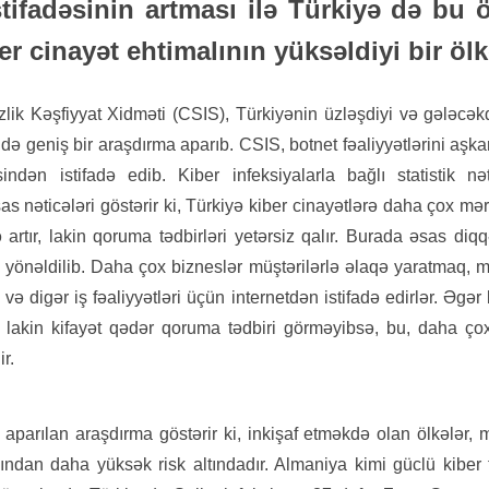
stifadəsinin artması ilə Türkiyə də bu ö
er cinayət ehtimalının yüksəldiyi bir ölk
zlik Kəşfiyyat Xidməti (CSIS), Türkiyənin üzləşdiyi və gələcək
ndə geniş bir araşdırma aparıb. CSIS, botnet fəaliyyətlərini aşk
ndən istifadə edib. Kiber infeksiyalarla bağlı statistik nət
s nəticələri göstərir ki, Türkiyə kiber cinayətlərə daha çox məru
lə artır, lakin qoruma tədbirləri yetərsiz qalır. Burada əsas diqq
 yönəldilib. Daha çox bizneslər müştərilərlə əlaqə yaratmaq,
və digər iş fəaliyyətləri üçün internetdən istifadə edirlər. Əgər 
ıb, lakin kifayət qədər qoruma tədbiri görməyibsə, bu, daha çox
ir.
aparılan araşdırma göstərir ki, inkişaf etməkdə olan ölkələr, 
ndan daha yüksək risk altındadır. Almaniya kimi güclü kiber tə