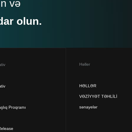
un və
dar olun.
Həller
tiv
HƏLLƏR
tiv
VƏZİYYƏT TƏHLİLİ
sənayelər
aşlıq Proqramı
Release