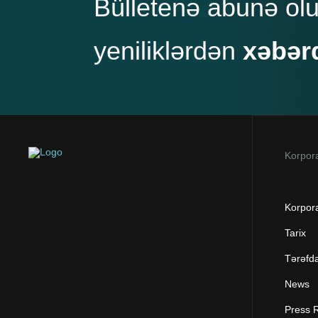
Bülletenə abunə ol
yeniliklərdən
xəbər
Korpora
Korpora
Tarix
Tərəfd
News
Press 