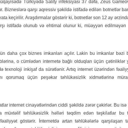
müqayisədə Türkiyədə Sality infeksiyası 37 dəfə, Zeus Gameov
. Bizneslərə qarşı aqressiv şəkildə istifadə edilən botnetlər 
ta keçirilir. Araşdırmalar göstərir ki, botnetlər son 12 ay ərzi
arşı istifadə olunub və ehtimal olunur ki, müəyyən edilməy
ün daha çox biznes imkanları açılır. Lakin bu imkanlar bəzi 
blərinə, o cümlədən internetə bağlı olduqları üçün çətinliklər 
ə texnoloji inkişaf da sürətlənir. Artıq internet üzərindən fəali
nı qorumaq üçün peşəkar təhlükəsizlik xidmətlərinə mür
tlar internet cinayətlərindən ciddi şəkildə zərər çəkirlər. Bu isə
da müxtəlif təhlükəsizlik həlləri təqdim edən təşkilatlar bu
aliyyət göstərir. İnternetdə artan təhlükələrlə qarşılaşan tə