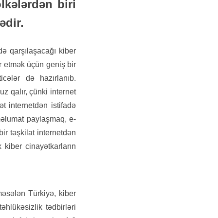
lkələrdən biri
ədir.
də qarşılaşacağı kiber
ar etmək üçün geniş bir
icələr də hazırlanıb.
z qalır, çünki internet
ət internetdən istifadə
 məlumat paylaşmaq, e-
bir təşkilat internetdən
 kiber cinayətkarların
məsələn Türkiyə, kiber
hlükəsizlik tədbirləri