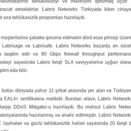
məlumatlarının təhlükəsizliyi və məxfiliyini qorumaq üçün 
raciət etməlidirlər. Labris Networks Türkiyədə kiber cinayət
 sıra təhlükəsizlik proqramları hazırlayıb.
 müştərilərinə şəbəkə qoruma xidmətini dörd əsas prinsip üzəri
, Labrisage və Labrisafe. Labris Networks bazarda ən sürət
lə təqdim edir və 80 Gbps firewall throughput performansı 
əstəyi sayəsində Labris fərqli SLA səviyyələrinə uyğun olaraq
qdim edə bilir.
 bütün dünyada yalnız 11 şirkət arasında yer alan və Türkiyən
 EAL4+ sertifikatına malikdir. Bundan əlavə, Labris Networ
 Harpp DDoS Mitigator-u hazırlayıb. Bu məhsul Labris Netw
oriyalarında hazırlanmış və analiz edilmişdir. Labris Networks-
 layihələri və güclü təhlükəsizlik həlləri sayəsində 20 fərql