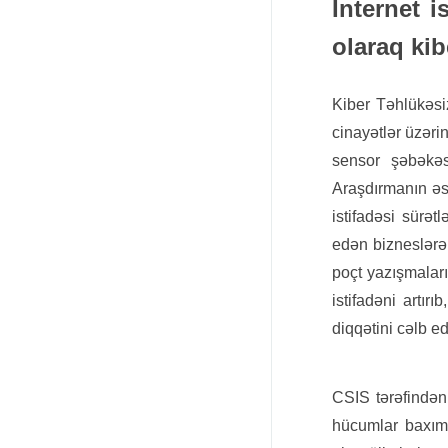
İnternet i
olaraq kib
Kiber Təhlükəsi
cinayətlər üzəri
sensor şəbəkəsi
Araşdırmanın əsa
istifadəsi sürət
edən bizneslərə
poçt yazışmaları 
istifadəni artır
diqqətini cəlb ed
CSIS tərəfindən 
hücumlar baxımı