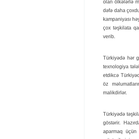
olan ölkələrlə 
dəfə daha çoxdur
kampaniyası həya
çox təşkilata q
verib.
Türkiyədə hər g
texnologiya tələ
etdikcə Türkiyəd
öz məlumatları
malikdirlər.
Türkiyədə təşkila
göstərir. Hazır
aparmaq üçün fə