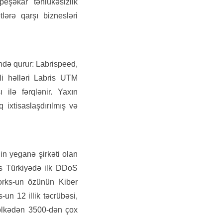
peşəkar təhlükəsizlik
lərə qarşı biznesləri
ndə qurur: Labrispeed,
li həlləri Labris UTM
ilə fərqlənir. Yaxın
 ixtisaslaşdırılmış və
in yeganə şirkəti olan
ks Türkiyədə ilk DDoS
orks-un özünün Kiber
un 12 illik təcrübəsi,
i ölkədən 3500-dən çox