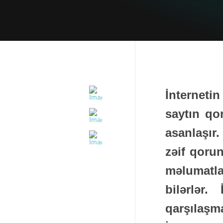
İnternetin
saytın qo
asanlaşır.
zəif qoru
məlumatla
bilərlər.
qarşılaşm