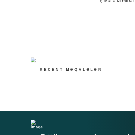
şirkət ona etibar 
RECENT MƏQALƏLƏR