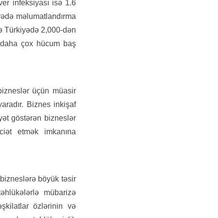
er infeksiyası isə 1.6
barədə məlumatlandırma
ndə Türkiyədə 2,000-dən
ən daha çox hücum baş
bizneslər üçün müasir
yaradır. Biznes inkişaf
yyət göstərən bizneslər
aciət etmək imkanına
 bizneslərə böyük təsir
 təhlükələrlə mübarizə
şkilatlar özlərinin və