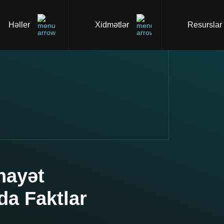
Həller
Xidmətlər
Resurslar
nayət
da Faktlar