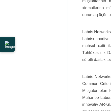
müştərilərinin 
xidmətlərinə mü
qorumaq üçün bir
Labris Networks
Labrisupportive
məhsul xətti i
Təhlükəsizlik D
sürətli dəstək tə
Labris Networks
Common Criteria
Mitigator olan
Müharibə Laborat
innovativ AR-GE