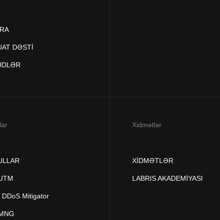
RA
AT DƏSTİ
ÜDLƏR
lar
Xidmətlər
ULLAR
XİDMƏTLƏR
 UTM
LABRIS AKADEMİYASI
DDoS Mitigator
 MNG