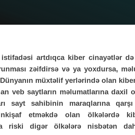
 istifadəsi artdıqca kiber cinayətlər də
runması zəifdirsə və ya yoxdursa, məlu
 Dünyanın müxtəlif yerlərində olan kiber
nan veb saytların məlumatlarına daxil o
rı sayt sahibinin maraqlarına qarşı
 İnkişaf etməkdə olan ölkələrdə ki
a riski digər ölkələrə nisbətən da