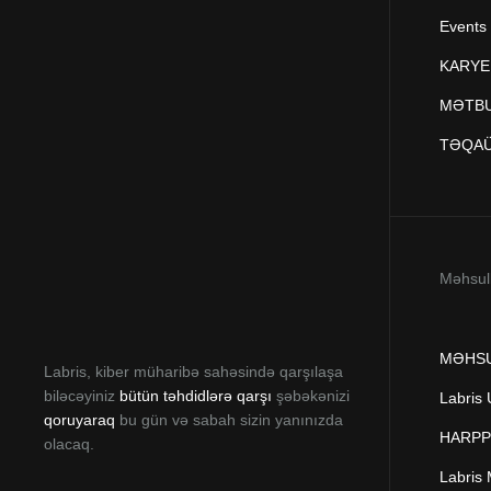
Events
KARYE
MƏTBU
TƏQA
Məhsul
MƏHS
Labris, kiber müharibə sahəsində qarşılaşa
biləcəyiniz
bütün təhdidlərə qarşı
şəbəkənizi
Labris
qoruyaraq
bu gün və sabah sizin yanınızda
HARPP 
olacaq.
Labris