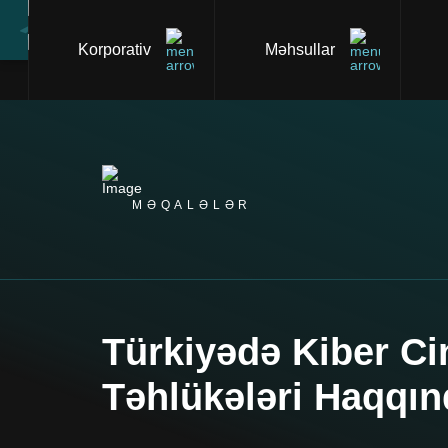
Korporativ
Məhsullar
MƏQALƏLƏR
Türkiyədə Kiber Ci
Təhlükələri Haqqın