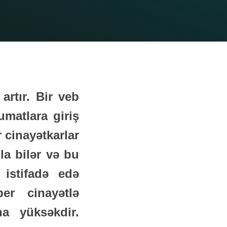
 artır. Bir veb
matlara giriş
 cinayətkarlar
la bilər və bu
 istifadə edə
ber cinayətlə
ha yüksəkdir.