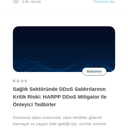
5 dk. okuma
Devamını oku
Makaleler
DDOS
Sağlık Sektöründe DDoS Saldırılarının
Kritik Riski: HARPP DDoS Mitigator ile
Önleyici Tedbirler
Günümüz dijital ortamında, siber tehditler giderek
karmaşık ve yaygın hale geldiği için, sınırlar üzerine