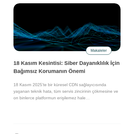
Makaleler
18 Kasım Kesintisi: Siber Dayanıklılık İçin
Bağımsız Korumanın Önemi
18 Kasım 2025’te bir küresel CDN sağlayıcısında
yaşanan teknik hata, tüm servis zincirinin çökmesine ve
on binlerce platformun erişilemez hale…