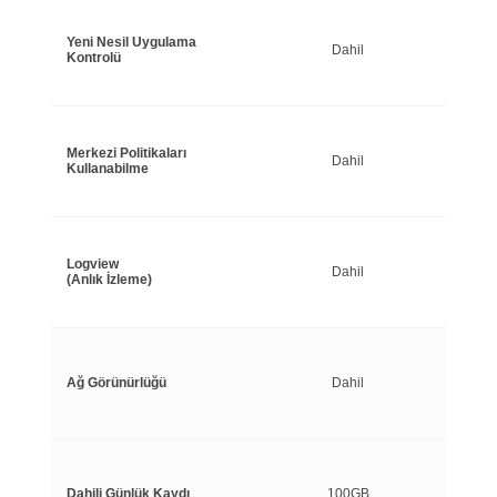
Yeni Nesil Uygulama
Dahil
Kontrolü
Merkezi Politikaları
Dahil
Kullanabilme
Logview
Dahil
(Anlık İzleme)
Ağ Görünürlüğü
Dahil
Dahili Günlük Kaydı
100GB