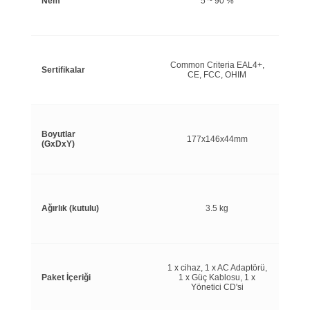
Nem
5 ~ 90 %
Common Criteria EAL4+,
Sertifikalar
CE, FCC, OHIM
Boyutlar
177x146x44mm
(GxDxY)
Ağırlık (kutulu)
3.5 kg
1 x cihaz, 1 x AC Adaptörü,
Paket İçeriği
1 x Güç Kablosu, 1 x
Yönetici CD'si