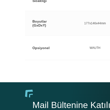
Sıcaklığı
Boyutlar
177x146x44mm
(GxDxY)
Opsiyonel
WAUTH
Mail Bültenine Katıl