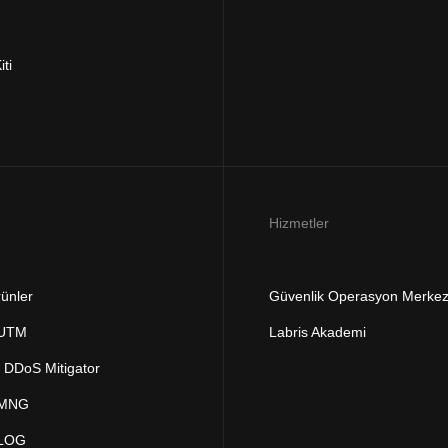
iti
Hizmetler
ünler
Güvenlik Operasyon Merkez
 UTM
Labris Akademi
DDoS Mitigator
 MNG
 LOG