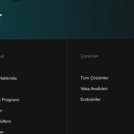
.
Çözümler
al
Tüm Çözümler
 Hakkında
Vaka Analizleri
Endüstriler
k Programı
er
ülteni
ler