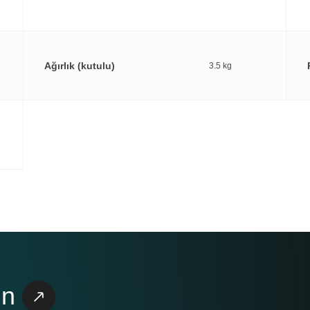
Ağırlık (kutulu)
3.5 kg
ın