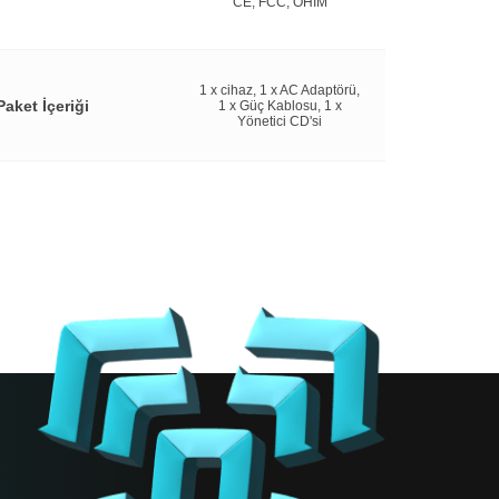
CE, FCC, OHIM
1 x cihaz, 1 x AC Adaptörü,
Paket İçeriği
1 x Güç Kablosu, 1 x
Yönetici CD'si