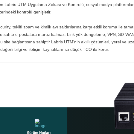
en Labris UTM Uygulama Zekası ve Kontrolü, sosyal medya platformları 
erindeki kontrolü genişletir.
urity, teklifi spam ve kimlik avı saldırılarına karşı etkili koruma ile tam
 ve sahte e-postalara maruz kalmaz. Link yük dengeleme, VPN, SD-WAN t
lu site bağlantısına sahiptir Labris UTM'nin akıllı çözümleri, yerel ve u
, değerli bilgi ve iletişim kaynaklarınızı düşük TCO ile korur.
Sürüm Notları