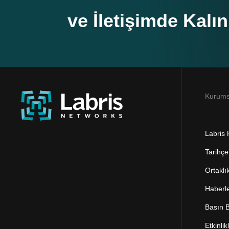
ve İletişimde Kalın
Kurums
Labris
Tarihçe
Ortaklı
Haberl
Basın B
Etkinlik