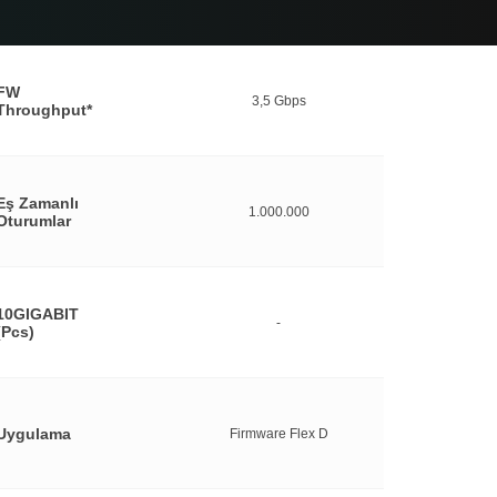
FW
3,5 Gbps
Throughput*
Eş Zamanlı
1.000.000
Oturumlar
10GIGABIT
-
(Pcs)
Uygulama
Firmware Flex D