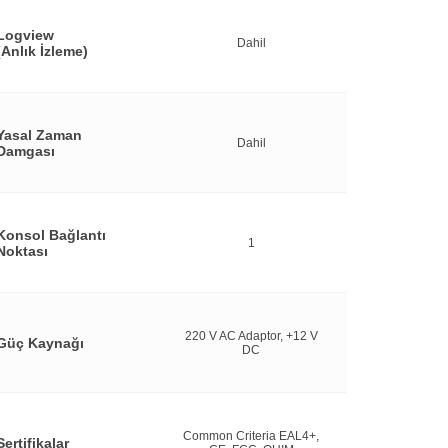
Logview
Dahil
(Anlık İzleme)
Yasal Zaman
Dahil
Damgası
Konsol Bağlantı
1
Noktası
220 V AC Adaptor, +12 V
Güç Kaynağı
DC
Common Criteria EAL4+,
Sertifikalar