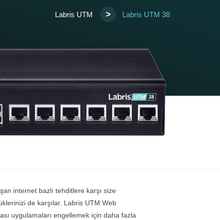
>
Labris UTM
Labris UTM 38
an internet bazlı tehditlere karşı size
klerinizi de karşılar. Labris UTM Web
rası uygulamaları engellemek için daha fazla