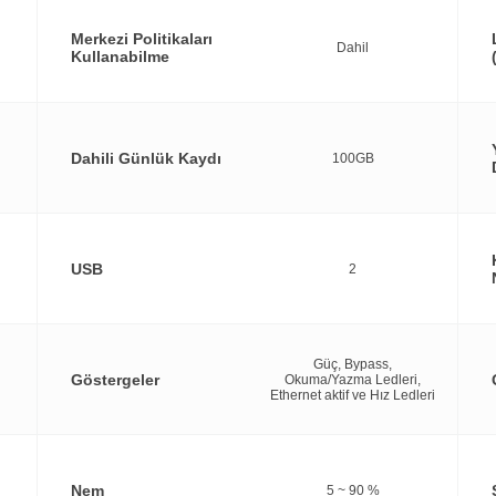
Merkezi Politikaları
Dahil
Kullanabilme
Dahili Günlük Kaydı
100GB
USB
2
Güç, Bypass,
Göstergeler
Okuma/Yazma Ledleri,
Ethernet aktif ve Hız Ledleri
Nem
5 ~ 90 %