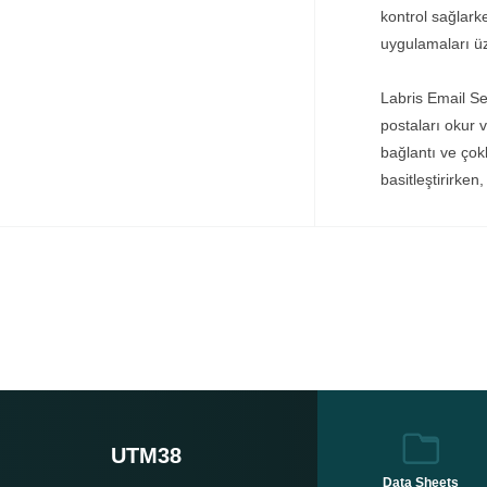
kontrol sağlark
uygulamaları üz
Labris Email Sec
postaları okur
bağlantı ve çok
basitleştirirken
UTM38
Data Sheets